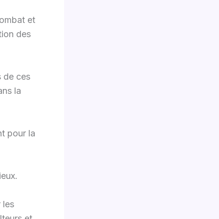
combat et
tion des
s de ces
ans la
t pour la
ieux.
 les
lteurs et