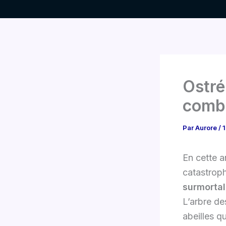
Aller
au
contenu
Ostré
comb
Par
Aurore
/
1
En cette a
catastrop
surmortal
L’arbre de
abeilles q