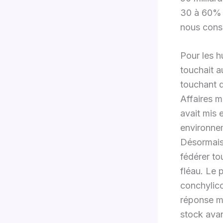
30 à 60% s
nous con
Pour les h
touchait a
touchant 
Affaires m
avait mis 
environnem
Désormais 
fédérer to
fléau. Le 
conchylico
réponse mi
stock avan