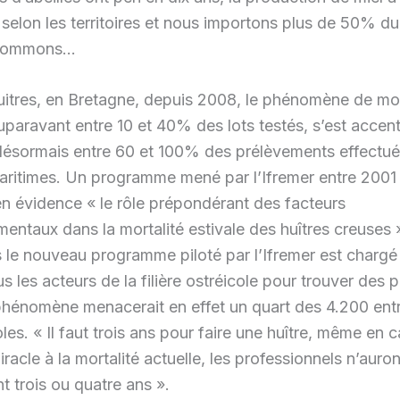
elon les territoires et nous importons plus de 50% du
sommons…
uitres, en Bretagne, depuis 2008, le phénomène de mor
uparavant entre 10 et 40% des lots testés, s’est accen
désormais entre 60 et 100% des prélèvements effectué
aritimes. Un programme mené par l’Ifremer entre 2001
en évidence « le rôle prépondérant des facteurs
entaux dans la mortalité estivale des huîtres creuses 
le nouveau programme piloté par l’Ifremer est chargé
us les acteurs de la filière ostréicole pour trouver des
phénomène menacerait en effet un quart des 4.200 ent
les. « Il faut trois ans pour faire une huître, même en 
racle à la mortalité actuelle, les professionnels n’auro
t trois ou quatre ans ».