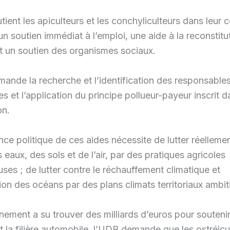
ient les apiculteurs et les conchyliculteurs dans leur 
 soutien immédiat à l’emploi, une aide à la reconstitu
t un soutien des organismes sociaux.
nde la recherche et l’identification des responsable
 et l’application du principe pollueur-payeur inscrit d
on.
ce politique de ces aides nécessite de lutter réellemen
s eaux, des sols et de l’air, par des pratiques agricoles
ses ; de lutter contre le réchauffement climatique et
ation des océans par des plans climats territoriaux ambit
ement a su trouver des milliards d’euros pour soutenir
 la filière automobile, l’UDB demande que les ostréicu