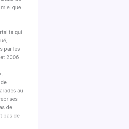
 miel que
talité qui
tué,
s par les
 et 2006
».
 de
 parades au
reprises
cas de
nt pas de