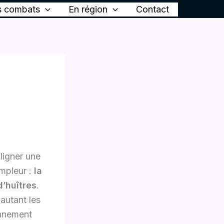
 combats
En région
Contact
uligner une
mpleur :
la
d’huîtres
.
 autant les
onnement