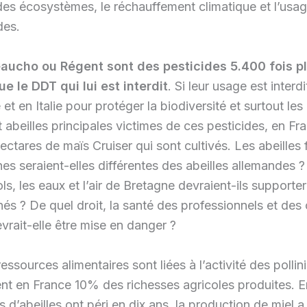
des écosystèmes, le réchauffement climatique et l’usag
des.
Gaucho ou Régent sont des pesticides 5.400 fois p
e le DDT qui lui est interdit
. Si leur usage est interdi
et en Italie pour protéger la biodiversité et surtout les
t abeilles principales victimes de ces pesticides, en Fra
ctares de maïs Cruiser qui sont cultivés. Les abeilles 
es seraient-elles différentes des abeilles allemandes 
ols, les eaux et l’air de Bretagne devraient-ils supporter
s ? De quel droit, la santé des professionnels et des
vrait-elle être mise en danger ?
ssources alimentaires sont liées à l’activité des pollin
nt en France 10% des richesses agricoles produites. 
ds d’abeilles ont péri en dix ans, la production de miel 