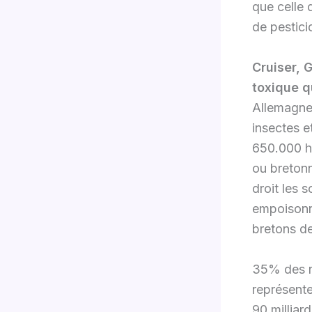
que celle 
de pestici
Cruiser, 
toxique qu
Allemagne 
insectes e
650.000 he
ou bretonn
droit les s
empoisonné
bretons de
35% des re
représente
90 milliar