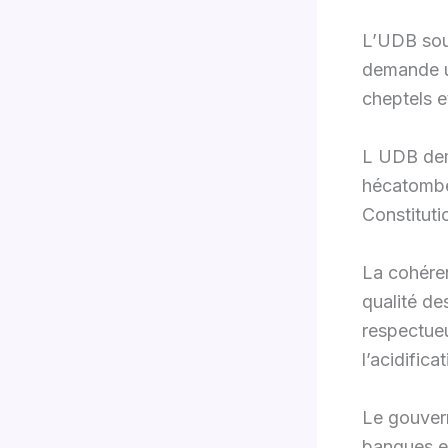
L’UDB sout
demande un
cheptels e
L UDB dema
hécatombes
Constituti
La cohéren
qualité de
respectueu
l’acidific
Le gouvern
banques et