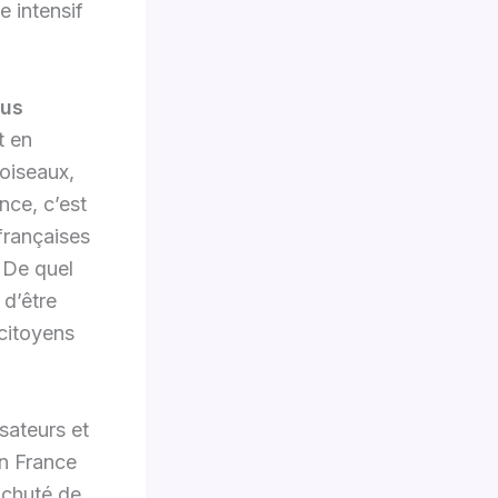
e intensif
lus
t en
 oiseaux,
nce, c’est
françaises
? De quel
 d’être
 citoyens
isateurs et
En France
a chuté de