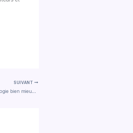
,
SUIVANT
ONU : l’agro-écologie bien mieux que l’agriculture industielle