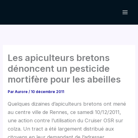
Aller
au
contenu
Les apiculteurs bretons
dénoncent un pesticide
mortifère pour les abeilles
Par
Aurore
/
10 décembre 2011
Quelques dizaines d’apiculteurs bretons ont mené
au centre ville de Rennes, ce samedi 10/12/2011,
une action contre l’utilisation du Cruiser OSR sur
colza. Un tract a été largement distribué aux
citoyens en leur demandant de l’adresser