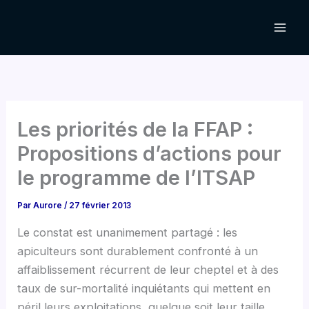
Aller
au
contenu
Les priorités de la FFAP :
Propositions d’actions pour
le programme de l’ITSAP
Par
Aurore
/
27 février 2013
Le constat est unanimement partagé : les
apiculteurs sont durablement confronté à un
affaiblissement récurrent de leur cheptel et à des
taux de sur-mortalité inquiétants qui mettent en
péril leurs exploitations, quelque soit leur taille.