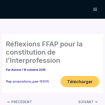
Aller
au
contenu
Réflexions FFAP pour la
constitution de
l’Interprofession
Par
Aurore
/
15 octobre 2015
Télécharger
ffap-propositions_pae-151015
PRÉCÉDENT
SUIVANT