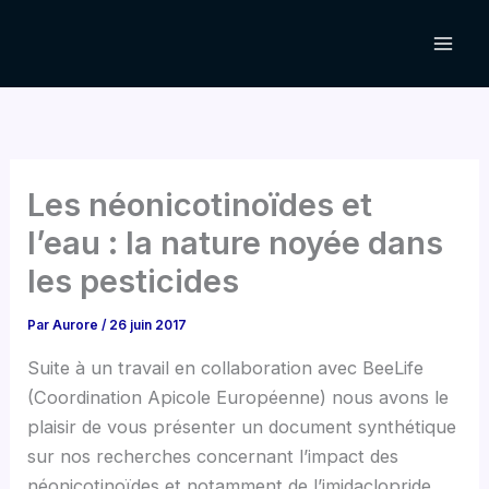
Aller
au
contenu
Les néonicotinoïdes et
l’eau : la nature noyée dans
les pesticides
Par
Aurore
/
26 juin 2017
Suite à un travail en collaboration avec BeeLife
(Coordination Apicole Européenne) nous avons le
plaisir de vous présenter un document synthétique
sur nos recherches concernant l’impact des
néonicotinoïdes et notamment de l’imidaclopride,