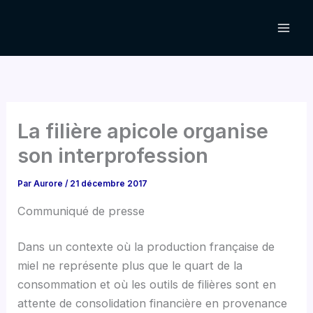
Aller
au
contenu
La filière apicole organise
son interprofession
Par
Aurore
/
21 décembre 2017
Communiqué de presse
Dans un contexte où la production française de
miel ne représente plus que le quart de la
consommation et où les outils de filières sont en
attente de consolidation financière en provenance