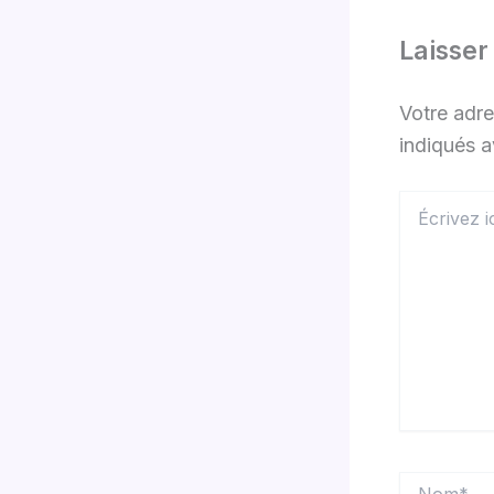
Laisse
Votre adre
indiqués 
Écrivez
ici…
Nom*