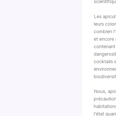
scientifiq
Les apicul
leurs colo
combien l’
et encore 
contenant
dangerosit
cocktails 
environnem
biodiversi
Nous, apic
précaution
habitation
l’état qua