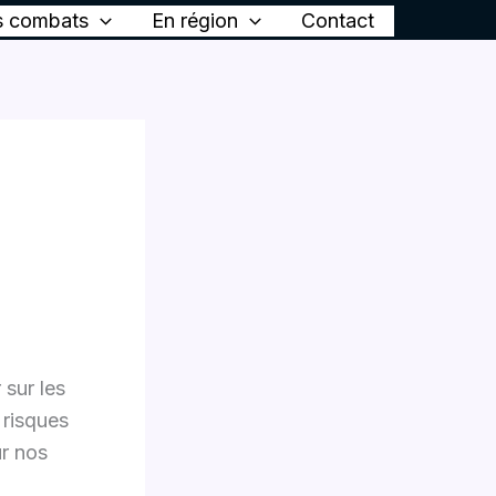
 combats
En région
Contact
 sur les
 risques
ur nos