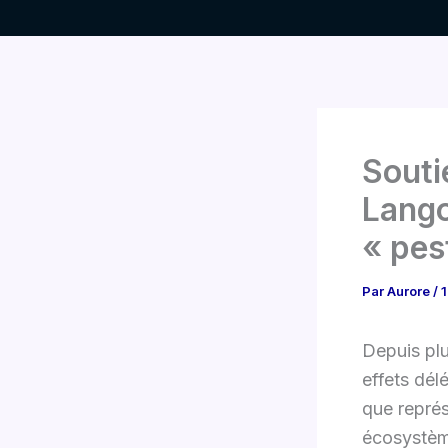
Aller
au
contenu
Soutie
Lango
« pes
Par
Aurore
/
1
Depuis plu
effets dél
que représ
écosystèm