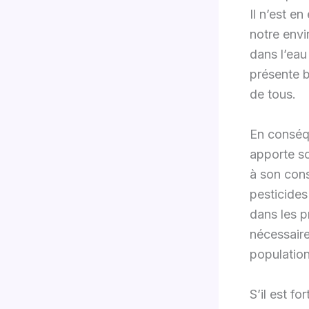
Il n’est e
notre env
dans l’eau
présente b
de tous.
En conséq
apporte so
à son cons
pesticides
dans les p
nécessaire
population
S’il est f