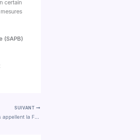
n certain
s mesures
ne (SAPB)
t
SUIVANT
67 parlementaires appellent la France à mettre fin à l’opacité sur l’origine du miel