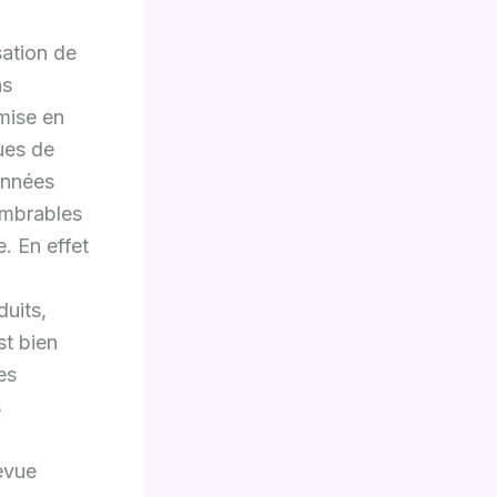
ation de
ns
 mise en
ues de
années
ombrables
e. En effet
duits,
st bien
es
s
evue