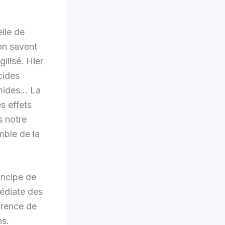
lle de
ion savent
ilisé. Hier
cides
amides… La
s effets
s notre
mble de la
incipe de
médiate des
carence de
ns.