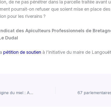
ion, de ne pas pénétrer dans la parcelle traitée avant u
ment pourrait-on refuser que soient mise en place de
ion pour les riverains ?
yndicat des Apiculteurs Professionnels de Bretag
Le Dudal
la
pétition de soutien
à l’initiative du maire de Langouë
Étiquetage de l’origine du miel : Apiculteurs, Paysans et ONG lancent une pétition pour mettre fin à l’opacité