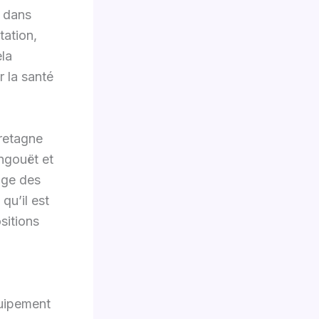
s dans
tation,
ela
 la santé
retagne
angouët et
age des
qu’il est
sitions
quipement