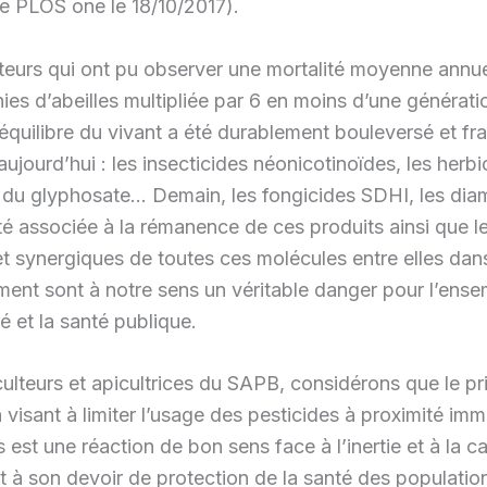
ue PLOS one le 18/10/2017).
teurs qui ont pu observer une mortalité moyenne annue
nies d’abeilles multipliée par 6 en moins d’une générat
équilibre du vivant a été durablement bouleversé et frag
aujourd’hui : les insecticides néonicotinoïdes, les herbi
 du glyphosate… Demain, les fongicides SDHI, les di
é associée à la rémanence de ces produits ainsi que le
et synergiques de toutes ces molécules entre elles dan
ent sont à notre sens un véritable danger pour l’ense
té et la santé publique.
ulteurs et apicultrices du SAPB, considérons que le pr
 visant à limiter l’usage des pesticides à proximité im
s est une réaction de bon sens face à l’inertie et à la 
nt à son devoir de protection de la santé des populatio