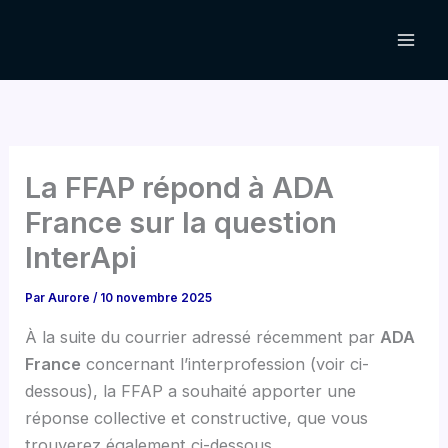
Aller
au
contenu
La FFAP répond à ADA
France sur la question
InterApi
Par
Aurore
/
10 novembre 2025
À la suite du courrier adressé récemment par
ADA
France
concernant l’interprofession (voir ci-
dessous), la FFAP a souhaité apporter une
réponse collective et constructive, que vous
trouverez également ci-dessous.