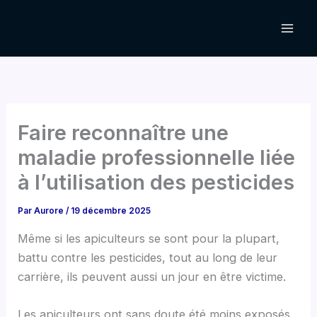
Aller
au
contenu
Faire reconnaître une
maladie professionnelle liée
à l’utilisation des pesticides
Par
Aurore
/
19 décembre 2025
Même si les apiculteurs se sont pour la plupart,
battu contre les pesticides, tout au long de leur
carrière, ils peuvent aussi un jour en être victime.
Les apiculteurs ont sans doute été moins exposés